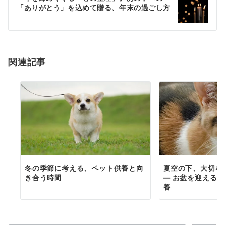
「ありがとう」を込めて贈る、年末の過ごし方
ー
シ
ョ
関連記事
ン
冬の季節に考える、ペット供養と向
夏空の下、大切な
き合う時間
― お盆を迎える
養