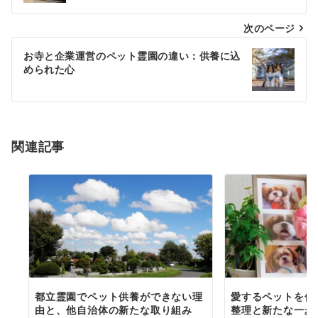
ナ
次のページ
ビ
ゲ
お寺と企業運営のペット霊園の違い：供養に込
められた心
ー
シ
ョ
関連記事
ン
都立霊園でペット供養ができない理
愛するペットを供
由と、他自治体の新たな取り組み
整理と新たな一歩