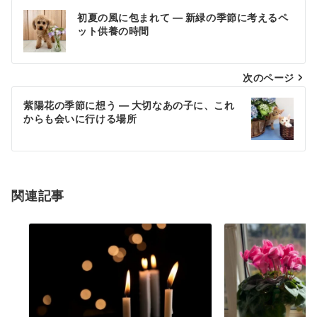
投
初夏の風に包まれて ― 新緑の季節に考えるペ
稿
ット供養の時間
ナ
次のページ
ビ
ゲ
紫陽花の季節に想う ― 大切なあの子に、これ
からも会いに行ける場所
ー
シ
ョ
関連記事
ン