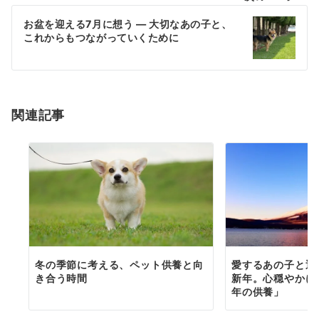
ビ
ゲ
お盆を迎える7月に想う ― 大切なあの子と、
これからもつながっていくために
ー
シ
ョ
関連記事
ン
冬の季節に考える、ペット供養と向
愛するあの子と迎
き合う時間
新年。心穏やかに
年の供養」